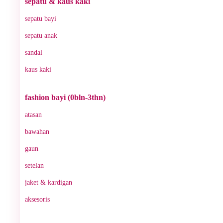
sepatu & kaus kaki
Bio Oil
sepatu bayi
Biolane
sepatu anak
Bite Fighters
sandal
Bizzi Growin
kaus kaki
Blackmores
fashion bayi (0bln-3thn)
Blooming Marvellous
atasan
Bonnels
bawahan
Bravado
gaun
Bruder
setelan
Brush Baby
jaket & kardigan
Buds Organics
aksesoris
Bugaboo
Buggygear