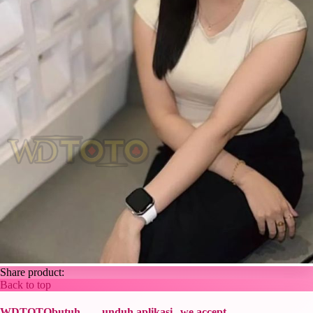
Share product:
Back to top
WDTOTO
butuh
unduh aplikasi
we accept