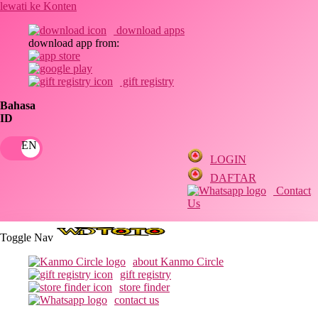
lewati ke Konten
download apps
download app from:
gift registry
Bahasa
ID
LOGIN
DAFTAR
Contact
Us
Toggle Nav
about Kanmo Circle
gift registry
store finder
contact us