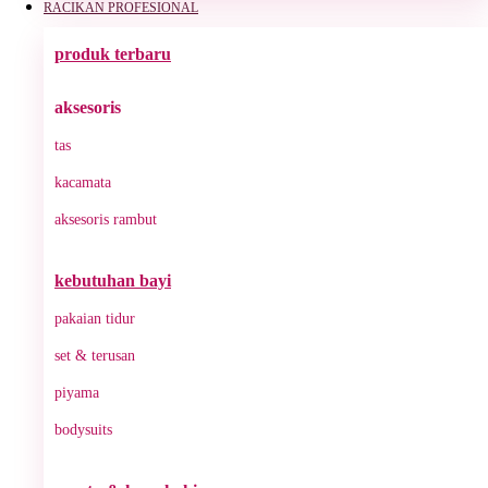
RACIKAN PROFESIONAL
Azetabio
produk terbaru
B
aksesoris
Baabaasheepz
tas
Babiators
kacamata
Baby Dove
aksesoris rambut
Baby Jogger
Baby Rovega
kebutuhan bayi
Babybee
pakaian tidur
Banana Boat
set & terusan
Banz
piyama
Barbie
bodysuits
Beaba
Beauty Barn