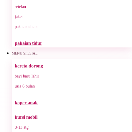
Dae Organics
setelan
Docare
jaket
Doona
pakaian dalam
Down To Earth
Drew
pakaian tidur
Dr. Brown's
MENU SPESIAL
E
kereta dorong
ELC
bayi baru lahir
Ergobaby
usia 6 bulan+
Expert Care
koper anak
Ezyroller
kursi mobil
F
0-13 Kg
Felt So Sweet