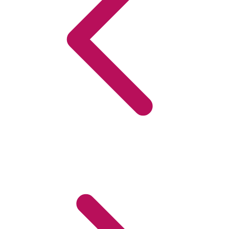
Xootz
Y
Yamatoya
Z
Zaxy
Zoggs
0-9
4Moms
59S