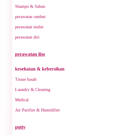
London Taxi
Shampo & Sabun
Love To Dream
perawatan rambut
perawatan mulut
M
perawatan diri
Magformers
Mama's Choice
perawatan ibu
Mamas&Papas
kesehatan & kebersihan
Mamaway
Tissue basah
Maxi Cosi
Laundry & Cleaning
Megabloks
Medical
Micro
Air Purifier & Humidifier
MiDeer
Mimi & Lula
potty
Mini Monkey