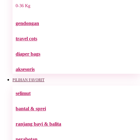
0-36 Kg
Fisher Price
Flipper
gendongan
Friends Of Sally
travel cots
G
diaper bags
Gb
Geko
aksesoris
Graco
PILIHAN FAVORIT
Gund
selimut
H
bantal & sprei
Habbie
Haenim
ranjang bayi & balita
Happy Horse
perabotan