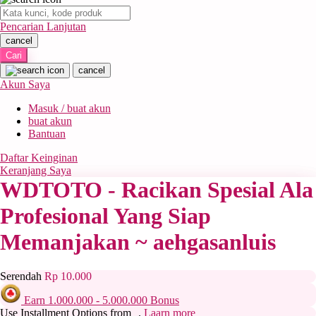
O
Pencarian Lanjutan
Oh Ma Grain
cancel
Okiedog
Cari
cancel
P
Akun Saya
Masuk / buat akun
Peachy
buat akun
Phil & Ted's
Bantuan
Philips Avent
Daftar Keinginan
Keranjang Saya
Pigeon
WDTOTO - Racikan Spesial Ala
Playgro
Profesional Yang Siap
Poled Global
Memanjakan ~ aehgasanluis
Ponycycle
Serendah
Rp 10.000
Puma
Earn
1.000.000
-
5.000.000
Bonus
Pureats
Use Installment Options from
.
Laarn more