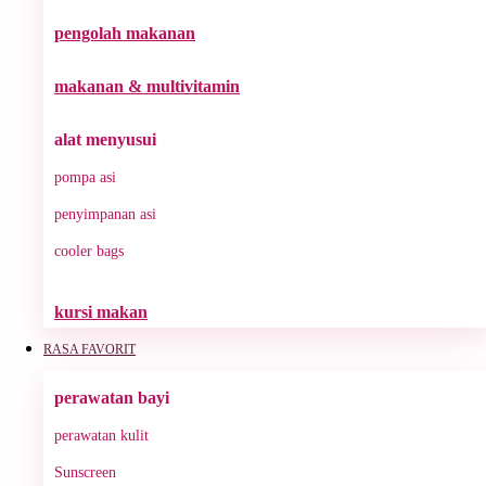
pengolah makanan
Joolz
Jujube
makanan & multivitamin
K
alat menyusui
Kiddycuts
pompa asi
Kumon
penyimpanan asi
L
cooler bags
Leapfrog
kursi makan
Leclerc
RASA FAVORIT
Lee Vierra
Lillebaby
perawatan bayi
Little Bird Told Me
perawatan kulit
Little Miss Janis
Sunscreen